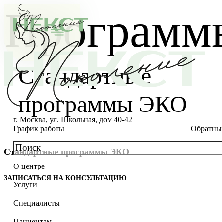
Программы
Стандартные
программы ЭКО
г. Москва, ул. Школьная, дом 40-42
График работы
Обратны
Стандартные программы ЭКО
О центре
О клинике
ЗАПИСАТЬСЯ НА КОНСУЛЬТАЦИЮ
Услуги
Новости
Консультации специалистов
Специалисты
Благотворительность
Стоимость ЭКО
Главный врач
Пациентам