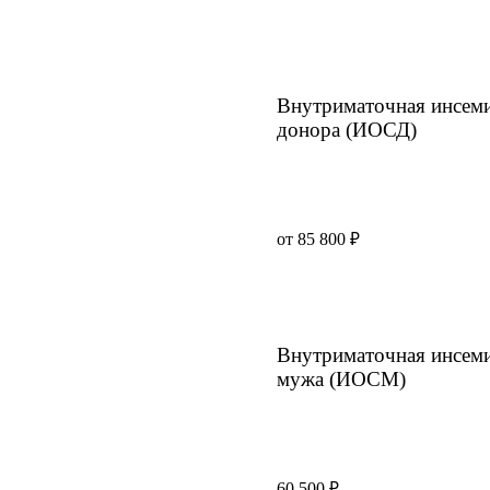
Маммолог
Полезные статьи и видео
Внутриматочная инсем
донора (ИОСД)
от 85 800 ₽
Внутриматочная инсем
мужа (ИОСМ)
60 500 ₽