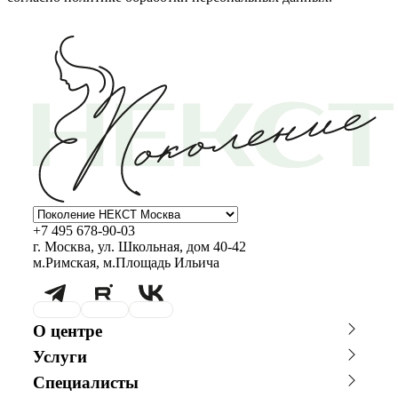
+7 495 678-90-03
г. Москва, ул. Школьная, дом 40-42
м.Римская, м.Площадь Ильича
О центре
О клинике
Новости
Услуги
Благотворительность
Сотрудничество с врачами
Консультации специалистов
Стоимость ЭКО
График работы
Фотогалерея
Специалисты
Программы врт и эко
Донорство
Видео
Истории пациентов