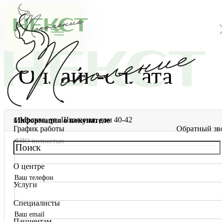
Онлайн-оплата
г. Москва, ул. Школьная, дом 40-42
Информация о покупателе
График работы
Обратный зв
ФИО полностью
О центре
О клинике
Ваш телефон
Услуги
Новости
Консультации специалистов
Специалисты
Благотворительность
Стоимость ЭКО
Главный врач
Ваш email
Пациентам