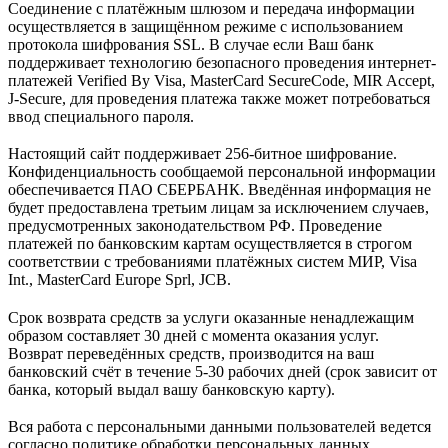
Соединение с платёжным шлюзом и передача информации
Маммолог
Полезные статьи и видео
осуществляется в защищённом режиме с использованием
протокола шифрования SSL. В случае если Ваш банк
поддерживает технологию безопасного проведения интернет-
платежей Verified By Visa, MasterCard SecureCode, MIR Accept,
J-Secure, для проведения платежа также может потребоваться
ввод специального пароля.
Настоящий сайт поддерживает 256-битное шифрование.
Конфиденциальность сообщаемой персональной информации
обеспечивается ПАО СБЕРБАНК. Введённая информация не
будет предоставлена третьим лицам за исключением случаев,
предусмотренных законодательством РФ. Проведение
платежей по банковским картам осуществляется в строгом
соответствии с требованиями платёжных систем МИР, Visa
Int., MasterCard Europe Sprl, JCB.
Срок возврата средств за услуги оказанные ненадлежащим
образом составляет 30 дней с момента оказания услуг.
Возврат переведённых средств, производится на ваш
банковский счёт в течение 5-30 рабочих дней (срок зависит от
банка, который выдал вашу банковскую карту).
Вся работа с персональными данными пользователей ведется
согласно
политике обработки персональных данных
.