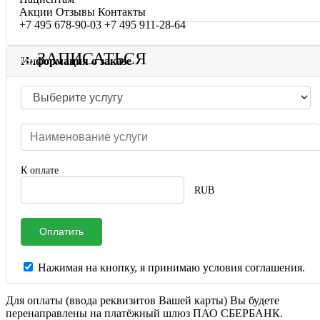
Сотрудничество с врачами
Программы врт и эко
Заместитель главного врача
Онлайн-консультации специалистов
Акции
Отзывы
Контакты
+7 495 678-90-03
+7 495 911-28-64
График работы
Донорство
Репродуктолог
Онлайн-оплата
ЗАПИСАТЬСЯ
Информация о заказе
Фотогалерея
Акушерство и гинекология
Гинеколог
Вопрос специалисту (Вопрос-ответ)
Видео
Андрология
Андролог
ЭКО по ОМС
Истории пациентов
Анализы
Генетик
Хранение эмбрионов
Эндокринолог
Налоговый вычет
Специалист УЗД
Проживание
К оплате
RUB
Эмбриолог
Транспортировка репродуктивного материала
Анестезиолог
Обследования перед ЭКО, криопереносом (по ОМС)
Оплатить
Психолог
Обследование перед ЭКО, для сурмам и доноров (на платной
Нажимая на кнопку, я принимаю условия соглашения.
Гематолог
Формы документов
Для оплаты (ввода реквизитов Вашей карты) Вы будете
Терапевт
Политика обработки персональных данных
перенаправлены на платёжный шлюз ПАО СБЕРБАНК.