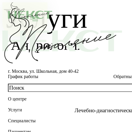
Услуги
Андрология
г. Москва, ул. Школьная, дом 40-42
График работы
Обратны
О центре
О клинике
Лечебно-диагностическ
Услуги
Новости
Консультации специалистов
Специалисты
Благотворительность
Стоимость ЭКО
Главный врач
Пациентам