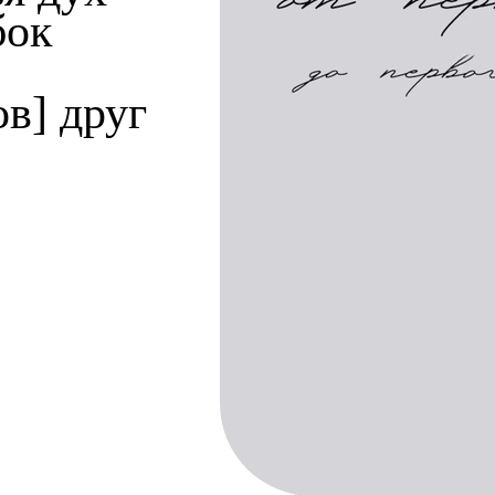
бок
ов] друг