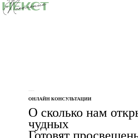
Здесь зарождается новая жизнь!
ОНЛАЙН КОНСУЛЬТАЦИИ
О сколько нам отк
чудных
Готовят просвещень