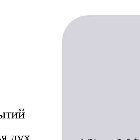
рытий
я дух