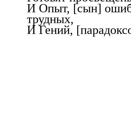
И Опыт, [сын] оши
трудных,
И Гений, [парадокс