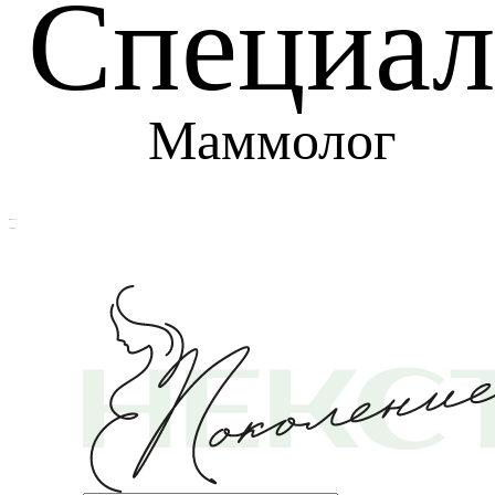
Специал
Маммолог
Маммолог
Возврат к списку