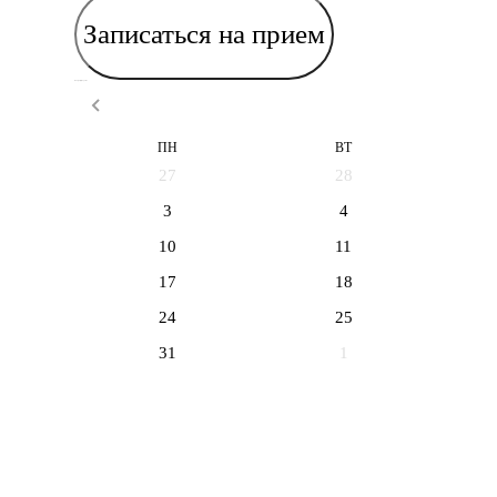
Записаться на прием
Выберите дату приема
ПН
ВТ
27
28
3
4
10
11
17
18
24
25
31
1