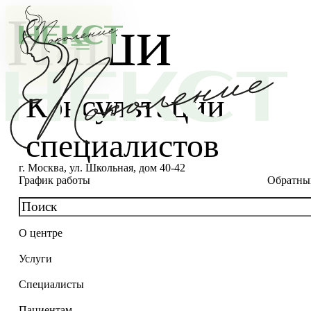
Наши
Консультации
специалистов
г. Москва, ул. Школьная, дом 40-42
График работы
Обратны
О центре
О клинике
Услуги
Новости
Консультации специалистов
Специалисты
Благотворительность
Стоимость ЭКО
Главный врач
Пациентам