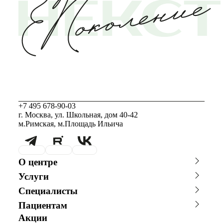
+7 495 678-90-03
г. Москва, ул. Школьная, дом 40-42
м.Римская, м.Площадь Ильича
О центре
О клинике
Новости
Услуги
Благотворительность
Сотрудничество с врачами
Консультации специалистов
Стоимость ЭКО
График работы
Фотогалерея
Специалисты
Программы врт и эко
Донорство
Видео
Истории пациентов
Главный врач
Заместитель главного врача
Акушерство и гинекология
Андрология
Пациентам
Репродуктолог
Гинеколог
Анализы
Онлайн-консультации
Акции
Онлайн-оплата
Андролог
Генетик