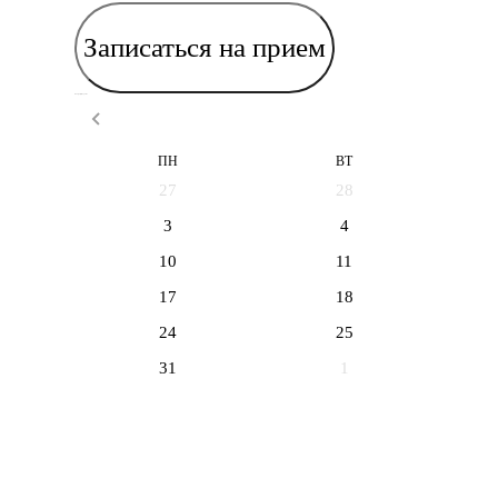
Записаться на прием
Выберите дату приема
ПН
ВТ
27
28
3
4
10
11
17
18
24
25
31
1