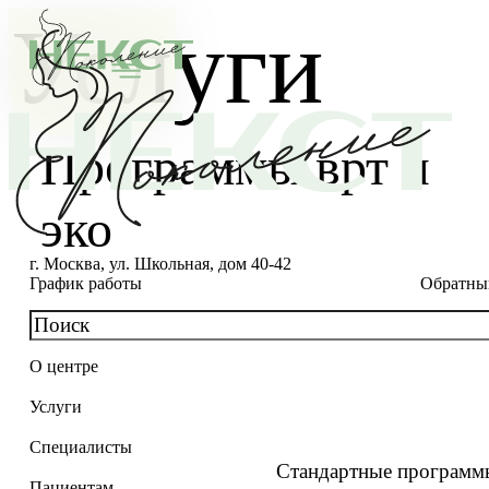
Услуги
Программы врт и
эко
г. Москва, ул. Школьная, дом 40-42
График работы
Обратны
О центре
О клинике
Услуги
Новости
Консультации специалистов
Специалисты
Благотворительность
Стоимость ЭКО
Главный врач
Стандартные програм
Пациентам