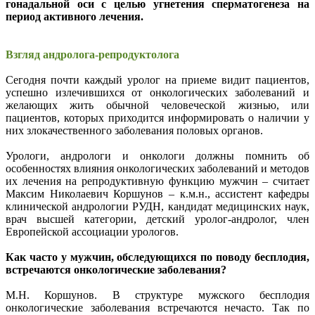
гонадальной оси с целью угнетения сперматогенеза
на
Маммолог
Полезные статьи и видео
период активного лечения.
Взгляд андролога-репродуктолога
Сегодня почти каждый уролог на приеме видит пациентов,
успешно излечившихся от онкологических заболеваний и
желающих жить обычной человеческой жизнью, или
пациентов, которых приходится информировать о наличии у
них злокачественного заболевания половых органов.
Урологи, андрологи и онкологи должны помнить об
особенностях влияния онкологических заболеваний и методов
их лечения на репродуктивную функцию мужчин – считает
Максим Николаевич Коршунов – к.м.н., ассистент кафедры
клинической андрологии РУДН, кандидат медицинских наук,
врач высшей категории, детский уролог-андролог, член
Европейской ассоциации урологов.
Как часто у мужчин, обследующихся по поводу бесплодия,
встречаются онкологические заболевания?
М.Н. Коршунов. В структуре мужского бесплодия
онкологические заболевания встречаются нечасто. Так по