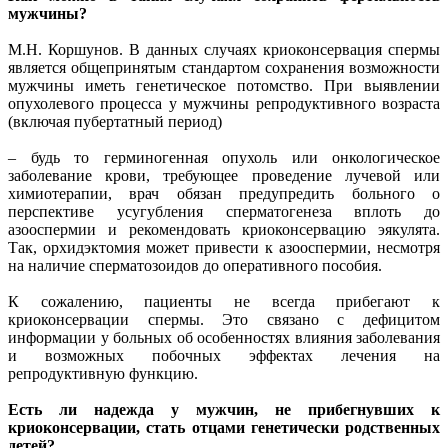
мужчины?
М.Н. Коршунов. В данных случаях криоконсервация спермы
является общепринятым стандартом сохранения возможности
мужчины иметь генетическое потомство. При выявлении
опухолевого процесса у мужчины репродуктивного возраста
(включая пубертатный период)
– будь то герминогенная опухоль или онкологическое
заболевание крови, требующее проведение лучевой или
химиотерапии, врач обязан предупредить больного о
перспективе усугубления сперматогенеза вплоть до
азооспермии и рекомендовать криоконсервацию эякулята.
Так, орхидэктомия может привести к азооспермии, несмотря
на наличие сперматозоидов до оперативного пособия.
К сожалению, пациенты не всегда прибегают к
криоконсервации спермы. Это связано с дефицитом
информации у больных об особенностях влияния заболевания
и возможных побочных эффектах лечения на
репродуктивную функцию.
Есть ли надежда у мужчин, не прибегнувших к
криоконсервации, стать отцами генетически родственных
детей?