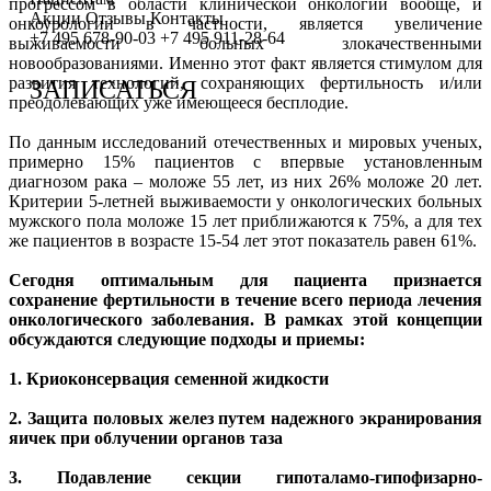
прогрессом в области клинической онкологии вообще, и
Сотрудничество с врачами
Программы врт и эко
Заместитель главного врача
Онлайн-консультации специалистов
Акции
Отзывы
Контакты
онкоурологии в частности, является увеличение
+7 495 678-90-03
+7 495 911-28-64
выживаемости больных злокачественными
График работы
Донорство
Репродуктолог
Онлайн-оплата
новообразованиями. Именно этот факт является стимулом для
развития технологий, сохраняющих фертильность и/или
ЗАПИСАТЬСЯ
Фотогалерея
Акушерство и гинекология
Гинеколог
Вопрос специалисту (Вопрос-ответ)
преодолевающих уже имеющееся бесплодие.
Видео
Андрология
Андролог
ЭКО по ОМС
По данным исследований отечественных и мировых ученых,
примерно 15% пациентов с впервые установленным
Истории пациентов
Анализы
Генетик
Хранение эмбрионов
диагнозом рака – моложе 55 лет, из них 26% моложе 20 лет.
Критерии 5-летней выживаемости у онкологических больных
мужского пола моложе 15 лет приближаются к 75%, а для тех
Эндокринолог
Налоговый вычет
же пациентов в возрасте 15-54 лет этот показатель равен 61%.
Специалист УЗД
Проживание
Сегодня оптимальным для пациента признается
сохранение фертильности в течение всего периода лечения
Эмбриолог
Транспортировка репродуктивного материала
онкологического заболевания. В рамках этой концепции
обсуждаются следующие подходы и приемы:
Анестезиолог
Обследования перед ЭКО, криопереносом (по ОМС)
1. Криоконсервация семенной жидкости
Психолог
Обследование перед ЭКО, для сурмам и доноров (на платной
2. Защита половых желез путем надежного экранирования
Гематолог
Формы документов
яичек при облучении органов таза
Терапевт
Политика обработки персональных данных
3. Подавление секции гипоталамо-гипофизарно-