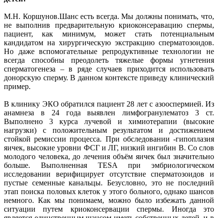
М.Н. Коршунов.Шанс есть всегда. Мы должны понимать, что,
не выполнив предварительную криоконсеравацию спермы,
пациент, как минимум, может стать потенциальным
кандидатом на хирургическую экстракцию сперматозоидов.
Но даже вспомогательные репродуктивные технологии не
всегда способны преодолеть тяжелые формы угнетения
сперматогенеза – в ряде случаев приходится использовать
донорскую сперму. В данном контексте приведу клинический
пример.
В клинику ЭКО обратился пациент 28 лет с азооспермией. Из
анамнеза в 24 года выявлен лимфогранулематоз 3 ст.
Выполнено 3 курса лучевой и химиотерапии (высокие
нагрузки) с положительным результатом и достижением
стойкой ремиссии процесса. При обследовании -гипоплазия
яичек, высокие уровни ФСГ и ЛГ, низкий ингибин В. Со слов
молодого человека, до лечения объём яичек был значительно
больше. Выполненная TESA при эмбриологическом
исследовании верифицирует отсутствие сперматозоидов и
пустые семенные канальцы. Безусловно, это не последний
этап поиска половых клеток у этого больного, однако шансов
немного. Как мы понимаем, можно было избежать данной
ситуации путем криоконсервации спермы. Иногда это
является единственным шансом иметь собственных детей, и в