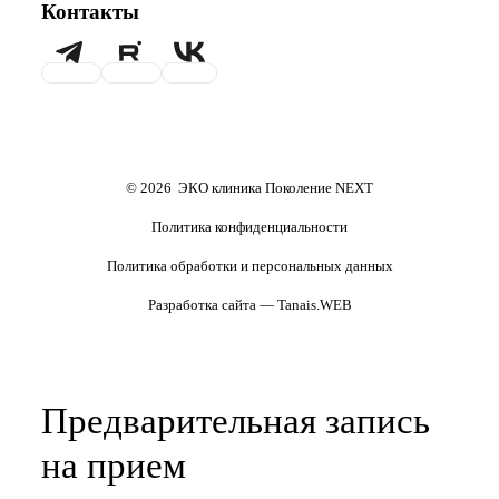
Контакты
ответ)
Психолог
Гематолог
Хранение эмбрионов
Налоговый вычет
Терапевт
Маммолог
Проживание
Транспортировка
репродуктивного материала
Обследования перед ЭКО,
Обследование перед ЭКО, для
криопереносом (по ОМС)
сурмам и доноров (на платной
основе)
Формы документов
Политика обработки
персональных данных
Полезные статьи и видео
© 2026 ЭКО клиника Поколение NEXT
Политика конфиденциальности
Политика обработки и персональных данных
Разработка сайта — Tanais.WEB
Предварительная запись
на прием