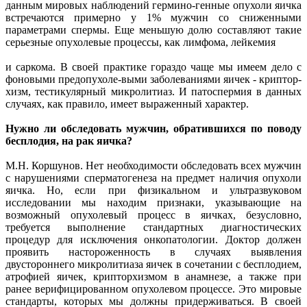
данным мировых наблюдений гермино-генные опухоли яичка
встречаются примерно у 1% мужчин со сниженными
параметрами спермы. Еще меньшую долю составляют такие
серьезные опухолевые процессы, как лимфома, лейкемия
и саркома. В своей практике гораздо чаще мы имеем дело с
фоновыми предопухоле-выми заболеваниями яичек - криптор-
хизм, тестикулярный микролитиаз. И патоспермия в данных
случаях, как правило, имеет выраженный характер.
Нужно ли обследовать мужчин, обратившихся по поводу
бесплодия, на рак яичка?
М.Н. Коршунов. Нет необходимости обследовать всех мужчин
с нарушениями сперматогенеза на предмет наличия опухоли
яичка. Но, если при физикальном и ультразвуковом
исследовании мы находим признаки, указывающие на
возможный опухолевый процесс в яичках, безусловно,
требуется выполнение стандартных диагностических
процедур для исключения онкопатологии. Доктор должен
проявить настороженность в случаях выявления
двустороннего микролитиаза яичек в сочетании с бесплодием,
атрофией яичек, крипторхизмом в анамнезе, а также при
ранее верифицированном опухолевом процессе. Это мировые
стандарты, которых мы должны придерживаться. В своей