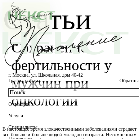
Статьи
Сохранение
фертильности у
г. Москва, ул. Школьная, дом 40-42
мужчин при
График работы
Обратны
онкологии
О центре
О клинике
Услуги
Новости
Консультации специалистов
Специалисты
В настоящее время злокачественными заболеваниями страдает
Благотворительность
Стоимость ЭКО
Главный врач
все больше и больше людей молодого возраста. Несомненным
Пациентам