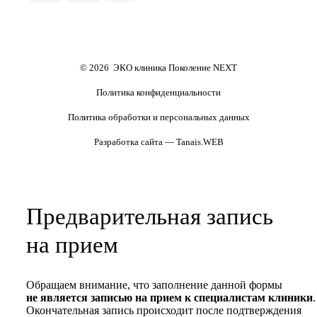
Обследования перед ЭКО,
Обследование перед ЭКО, для
Маммолог
Полезные статьи и видео
криопереносом (по ОМС)
сурмам и доноров (на платной
основе)
Формы документов
Политика обработки
персональных данных
Полезные статьи и видео
© 2026 ЭКО клиника Поколение NEXT
Политика конфиденциальности
Политика обработки и персональных данных
Разработка сайта — Tanais.WEB
Предварительная запись
на прием
Обращаем внимание, что заполнение данной формы
не является записью на прием к специалистам клиники
.
Окончательная запись происходит после подтверждения