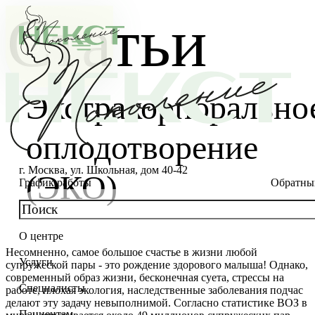
Статьи
Экстракорпорально
оплодотворение
г. Москва, ул. Школьная, дом 40-42
(ЭКО)
График работы
Обратны
О центре
О клинике
Несомненно, самое большое счастье в жизни любой
Услуги
супружеской пары - это рождение здорового малыша! Однако,
Новости
Консультации специалистов
современный образ жизни, бесконечная суета, стрессы на
Специалисты
работе, плохая экология, наследственные заболевания подчас
Благотворительность
Стоимость ЭКО
Главный врач
делают эту задачу невыполнимой. Согласно статистике ВОЗ в
Пациентам