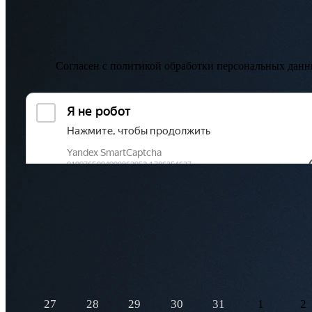
Согласен с
политикой обработки персональных дан
Записаться на прием
Выберите дату приема
Август,
2026
ПН
ВТ
СР
ЧТ
ПТ
СБ
ВС
27
28
29
30
31
1
2