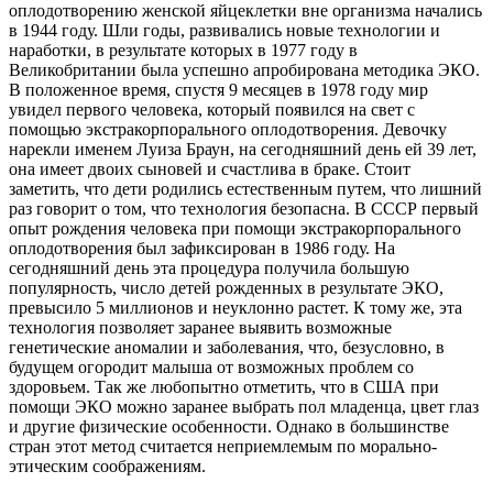
оплодотворению женской яйцеклетки вне организма начались
Маммолог
Полезные статьи и видео
в 1944 году. Шли годы, развивались новые технологии и
наработки, в результате которых в 1977 году в
Великобритании была успешно апробирована методика ЭКО.
В положенное время, спустя 9 месяцев в 1978 году мир
увидел первого человека, который появился на свет с
помощью экстракорпорального оплодотворения. Девочку
нарекли именем Луиза Браун, на сегодняшний день ей 39 лет,
она имеет двоих сыновей и счастлива в браке. Стоит
заметить, что дети родились естественным путем, что лишний
раз говорит о том, что технология безопасна. В СССР первый
опыт рождения человека при помощи экстракорпорального
оплодотворения был зафиксирован в 1986 году. На
сегодняшний день эта процедура получила большую
популярность, число детей рожденных в результате ЭКО,
превысило 5 миллионов и неуклонно растет. К тому же, эта
технология позволяет заранее выявить возможные
генетические аномалии и заболевания, что, безусловно, в
будущем огородит малыша от возможных проблем со
здоровьем. Так же любопытно отметить, что в США при
помощи ЭКО можно заранее выбрать пол младенца, цвет глаз
и другие физические особенности. Однако в большинстве
стран этот метод считается неприемлемым по морально-
этическим соображениям.