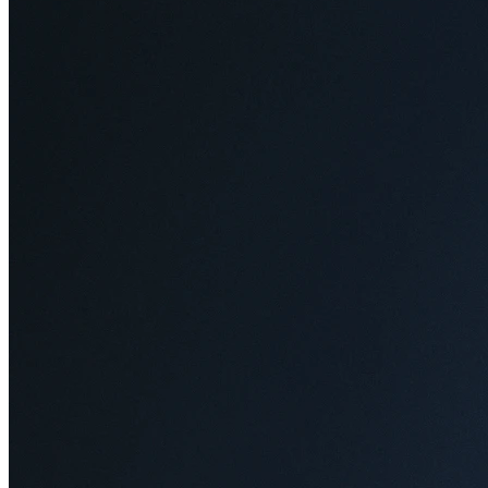
Разработка сайта — Tanais.WEB
Предварительная запись
на прием
Обращаем внимание, что заполнение данной формы
не является записью на прием к специалистам клиники
.
Окончательная запись происходит после подтверждения
администратора клиники.