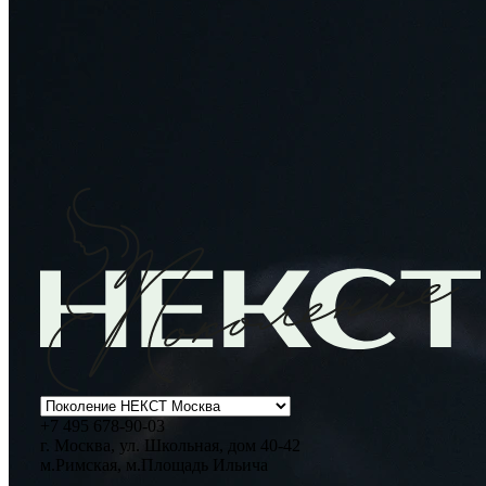
Возврат к списку
+7 495 678-90-03
г. Москва, ул. Школьная, дом 40-42
м.Римская, м.Площадь Ильича