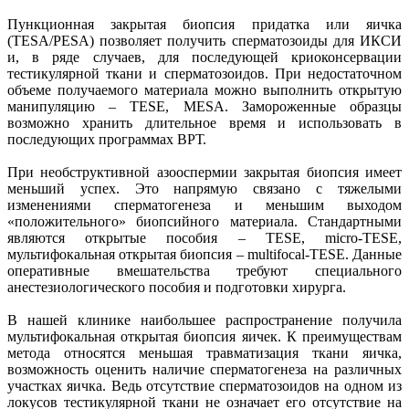
Пункционная закрытая биопсия придатка или яичка
(TESA/PESA) позволяет получить сперматозоиды для ИКСИ
и, в ряде случаев, для последующей криоконсервации
тестикулярной ткани и сперматозоидов. При недостаточном
объеме получаемого материала можно выполнить открытую
манипуляцию – TESE, MESA. Замороженные образцы
возможно хранить длительное время и использовать в
последующих программах ВРТ.
При необструктивной азооспермии закрытая биопсия имеет
меньший успех. Это напрямую связано с тяжелыми
изменениями сперматогенеза и меньшим выходом
«положительного» биопсийного материала. Стандартными
являются открытые пособия – TESE, micro-TESE,
мультифокальная открытая биопсия – multifocal-TESE. Данные
оперативные вмешательства требуют специального
анестезиологического пособия и подготовки хирурга.
В нашей клинике наибольшее распространение получила
мультифокальная открытая биопсия яичек. К преимуществам
метода относятся меньшая травматизация ткани яичка,
возможность оценить наличие сперматогенеза на различных
участках яичка. Ведь отсутствие сперматозоидов на одном из
локусов тестикулярной ткани не означает его отсутствие на