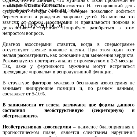
Однако, это не означает, что мужчина с такой проблемой не
Сотрудничество с врачами
Программы врт и эко
Заместитель главного врача
Онлайн-консультации специалистов
Акции
Отзывы
Контакты
может иметь генетическое потомство. На сегодняшний день
+7 495 678-90-03
+7 495 911-28-64
существуют методы лечения, которые позволяют добиться
График работы
Донорство
Репродуктолог
Онлайн-оплата
беременности и рождения здоровых детей. Во многом это
зависит от формы азооспермии и правильности подхода к
ЗАПИСАТЬСЯ
диагностике и терапии. Попробуем разобраться в этом
Фотогалерея
Акушерство и гинекология
Гинеколог
Вопрос специалисту (Вопрос-ответ)
непростом вопросе.
Видео
Андрология
Андролог
ЭКО по ОМС
Диагноз азооспермии ставится, когда в спермограмме
отсутствуют зрелые половые клетки. При этом один тест
Истории пациентов
Анализы
Генетик
Хранение эмбрионов
нельзя рассматривать, как основание для вынесения вердикта.
Рекомендуется повторить анализ с промежутком в 2-3 месяца.
Эндокринолог
Налоговый вычет
Так, даже у фертильного мужчины могут встречаться
преходящие «провалы» в репродуктивной функции.
Специалист УЗД
Проживание
В структуре факторов мужского бесплодия азооспермия не
Эмбриолог
Транспортировка репродуктивного материала
занимает лидирующие позиции и, по разным данным,
составляет от 5-10%.
Анестезиолог
Обследования перед ЭКО, криопереносом (по ОМС)
В зависимости от генеза различают две формы данного
Психолог
Обследование перед ЭКО, для сурмам и доноров (на платной
состояния – необструктивную (секреторную) и
обструктивную.
Гематолог
Формы документов
Необструктивная азооспермия
– наименее благоприятная в
Терапевт
Политика обработки персональных данных
прогностическом плане, является следствием нарушения