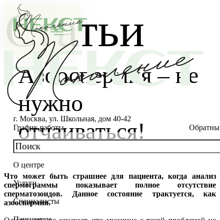
Статьи
Азооспермия – не
нужно
г. Москва, ул. Школьная, дом 40-42
отчаиваться!
График работы
Обратны
О центре
О клинике
Что может быть страшнее для пациента, когда анализ
Услуги
спермограммы показывает полное отсутствие
Новости
Консультации специалистов
сперматозоидов. Данное состояние трактуется, как
Специалисты
азооспермия.
Благотворительность
Стоимость ЭКО
Главный врач
Пациентам