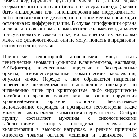
гаметопродуцирующей функции яичек. В данном случае
Маммолог
Полезные статьи и видео
сперматогенный эпителий (источник сперматозоидов) может
быть аплазирован или гипоплазированным (недоразвитым),
либо половые клетки делятся, но на этапе мейоза происходит
остановка их дифференциации. В случае гипофункции органа
и локально сохранном сперматогенезе сперматозоиды могут
присутствовать в самом яичке, но количество их настолько
мало, что физиологически они не могут попасть в придаток и,
соответственно, эякулят.
Причинами секреторной азооспермии могут стать
генетические аномалии (синдром Клайнфельтера, Каллмана,
AZF-фактор), перенесенные вирусные и бактериальные
орхиты, некомпенсированные соматические заболевания,
опухоли яичек. Нередко к нам обращаются пациенты,
перенесшие несвоевременно выполненные операции по
низведению яичек при крипторхизме, либо хирургические
пособия на органах малого таза, вызвавшие нарушения
кровоснабжения органов мошонки. Бессистемное
использование стероидов и препаратов тестостерона также
может вызывать тяжелые изменения сперматогенеза. Особую
группу составляют мужчины с онкологическими
заболеваниями, которым проводилась лучевая или
химиотерапия в высоких нагрузках. К редким причинам
относятся травмы органов мошонки и варикоцеле. К