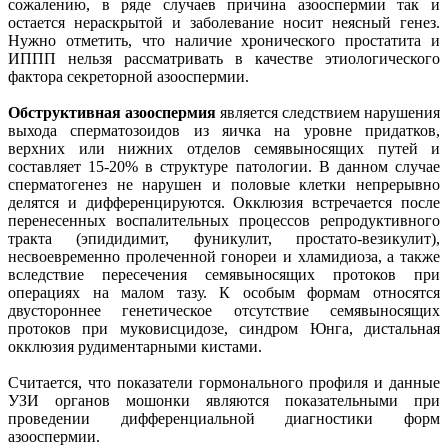
сожалению, в ряде случаев причина азооспермии так и
остается нераскрытой и заболевание носит неясный генез.
Нужно отметить, что наличие хронического простатита и
ИППП нельзя рассматривать в качестве этиологического
фактора секреторной азооспермии.
Обструктивная азооспермия
является следствием нарушения
выхода сперматозоидов из яичка на уровне придатков,
верхних или нижних отделов семявыносящих путей и
составляет 15-20% в структуре патологии. В данном случае
сперматогенез не нарушен и половые клетки непрерывно
делятся и дифференцируются. Окклюзия встречается после
перенесенных воспалительных процессов репродуктивного
тракта (эпидидимит, фуникулит, простато-везикулит),
несвоевременно пролеченной гонореи и хламидиоза, а также
вследствие пересечения семявыносящих протоков при
операциях на малом тазу. К особым формам относятся
двустороннее генетическое отсутствие семявыносящих
протоков при муковисцидозе, синдром Юнга, дистальная
окклюзия рудиментарными кистами.
Считается, что показатели гормонального профиля и данные
УЗИ органов мошонки являются показательными при
проведении дифференциальной диагностики форм
азооспермии.