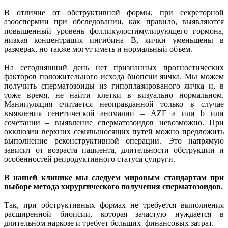
В отличие от обструктивной формы, при секреторной
азооспермии при обследовании, как правило, выявляются
повышенный уровень фолликулостимулирующего гормона,
низкая концентрация ингибина В, яички уменьшены в
размерах, но также могут иметь и нормальный объем.
На сегодняшний день нет признанных прогностических
факторов положительного исхода биопсии яичка. Мы можем
получить сперматозоиды из гипоплазированого яичка и, в
тоже время, не найти клетки в визуально нормальном.
Манипуляция считается неоправданной только в случае
выявления генетической аномалии – AZF a или b или
сочетании – выявление сперматозоидов невозможно. При
окклюзии верхних семявыносящих путей можно предложить
выполнение реконструктивной операции. Это напрямую
зависит от возраста пациента, длительности обструкции и
особенностей репродуктивного статуса супруги.
В нашей клинике мы следуем мировым стандартам при
выборе метода хирургического получения сперматозоидов.
Так, при обструктивных формах не требуется выполнения
расширенной биопсии, которая зачастую нуждается в
длительном наркозе и требует больших финансовых затрат.