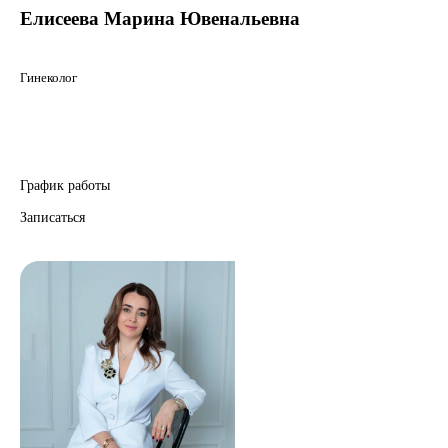
Маммолог
Полезные статьи и видео
Елисеева Марина Ювенальевна
Гинеколог
График работы
Записаться