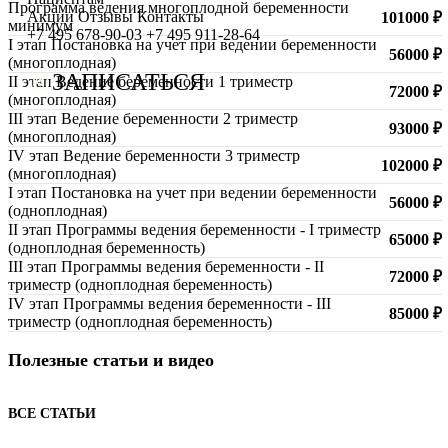
Программа ведения многоплодной беременности
Сотрудничество с врачами
Программы врт и эко
Заместитель главного врача
Онлайн-консультации специалистов
Акции
Отзывы
Контакты
101000 ₽
минимум
+7 495 678-90-03
+7 495 911-28-64
I этап Постановка на учет при ведении беременности
График работы
Донорство
Репродуктолог
Онлайн-оплата
56000 ₽
(многоплодная)
ЗАПИСАТЬСЯ
II этап Ведение беременности 1 триместр
Фотогалерея
Акушерство и гинекология
Гинеколог
Вопрос специалисту (Вопрос-ответ)
72000 ₽
(многоплодная)
III этап Ведение беременности 2 триместр
Видео
Андрология
Андролог
ЭКО по ОМС
93000 ₽
(многоплодная)
IV этап Ведение беременности 3 триместр
Истории пациентов
Анализы
Генетик
Хранение эмбрионов
102000 ₽
(многоплодная)
I этап Постановка на учет при ведении беременности
Эндокринолог
Налоговый вычет
56000 ₽
(одноплодная)
II этап Программы ведения беременности - I триместр
Специалист УЗД
Проживание
65000 ₽
(одноплодная беременность)
III этап Программы ведения беременности - II
72000 ₽
Эмбриолог
Транспортировка репродуктивного материала
триместр (одноплодная беременность)
IV этап Программы ведения беременности - III
85000 ₽
Анестезиолог
Обследования перед ЭКО, криопереносом (по ОМС)
триместр (одноплодная беременность)
Психолог
Обследование перед ЭКО, для сурмам и доноров (на платной
Полезные статьи и видео
Гематолог
Формы документов
ВСЕ СТАТЬИ
Терапевт
Политика обработки персональных данных