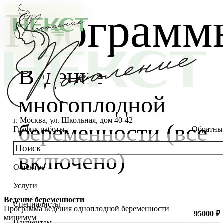
Программы
Ведение
многоплодной
г. Москва, ул. Школьная, дом 40-42
беременности (все
График работы
Обратны
включено)
О центре
О клинике
Услуги
Новости
Консультации специалистов
Ведение беременности
Специалисты
Программа ведения одноплодной беременности
Благотворительность
Стоимость ЭКО
Главный врач
95000 ₽
минимум
Пациентам