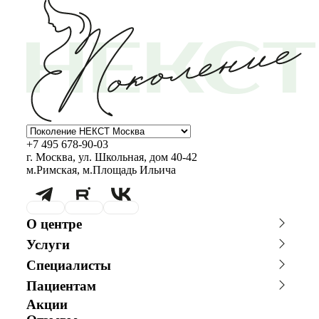
+7 495 678-90-03
г. Москва, ул. Школьная, дом 40-42
м.Римская, м.Площадь Ильича
О центре
О клинике
Новости
Услуги
Благотворительность
Сотрудничество с врачами
Консультации специалистов
Стоимость ЭКО
График работы
Фотогалерея
Специалисты
Программы врт и эко
Донорство
Видео
Истории пациентов
Главный врач
Заместитель главного врача
Акушерство и гинекология
Андрология
Пациентам
Репродуктолог
Гинеколог
Анализы
Онлайн-консультации
Акции
Онлайн-оплата
Андролог
Генетик
специалистов
Эндокринолог
Специалист УЗД