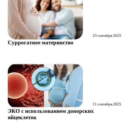
Маммолог
Полезные статьи и видео
23 сентября 2025
Суррогатное материнство
11 сентября 2025
ЭКО с использованием донорских
яйцеклеток