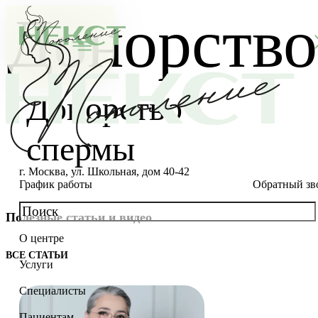
Донорство
Донорство
спермы
г. Москва, ул. Школьная, дом 40-42
График работы
Обратный зв
Полезные статьи и видео
О центре
О клинике
ВСЕ СТАТЬИ
Услуги
Новости
Консультации специалистов
Специалисты
Благотворительность
Стоимость ЭКО
Главный врач
Пациентам