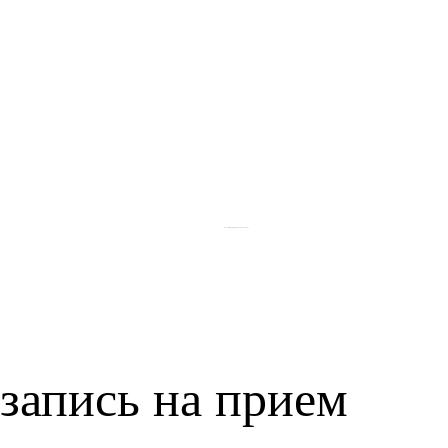
Политика обработки и персональных данных
запись на прием