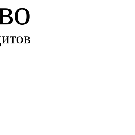
во
цитов