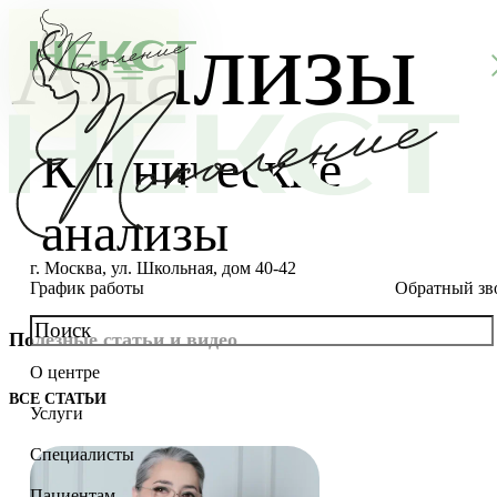
Анализы
Клинические
анализы
г. Москва, ул. Школьная, дом 40-42
График работы
Обратный зв
Полезные статьи и видео
О центре
О клинике
ВСЕ СТАТЬИ
Услуги
Новости
Консультации специалистов
Специалисты
Благотворительность
Стоимость ЭКО
Главный врач
Пациентам