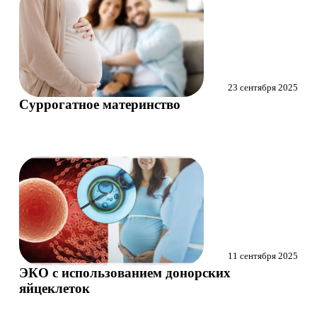
Маммолог
Полезные статьи и видео
23 сентября 2025
Суррогатное материнство
11 сентября 2025
ЭКО с использованием донорских
яйцеклеток