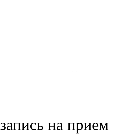
Политика обработки и персональных данных
запись на прием