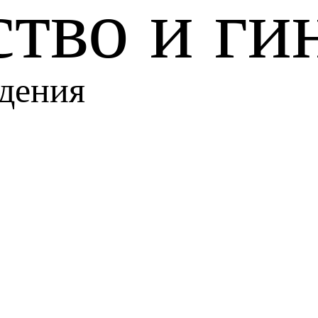
тво и ги
дения