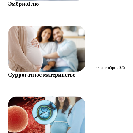
ЭмбриоГлю
Маммолог
Полезные статьи и видео
23 сентября 2025
Суррогатное материнство