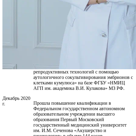
Очная аспирантура на соискание ученой
г. – август
степени кандидата медицинских наук в
2022 г.
отделении вспомогательных репродуктивных
технологий в лечении бесплодия имени
профессора Б.В. Леонова на базе ФГБУ
«НМИЦ АГП им. академика В.И. Кулакова»
МЗ РФ.
19.12.2023 г.
Защитила диссертационную работу на
соискание ученой степени кандидата
медицинских наук на тему: «Повышение
эффективности программ вспомогательных
репродуктивных технологий с помощью
аутологичного сокультивирования эмбрионов с
клетками кумулюса» на базе ФГБУ «НМИЦ
АГП им. академика В.И. Кулакова» МЗ РФ.
Декабрь 2020
Прошла повышение квалификации в
г.
Федеральном государственном автономном
образовательном учреждении высшего
образования Первый Московский
государственный медицинский университет
им. И.М. Сеченова «Акушерство и
гинекология» в объеме 144 часов.