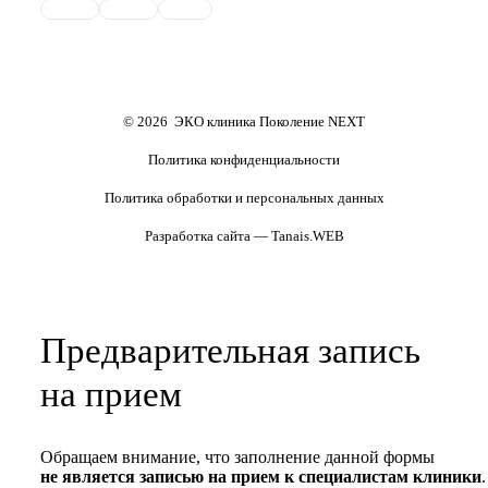
репродуктивного материала
Обследования перед ЭКО,
Обследование перед ЭКО, для
криопереносом (по ОМС)
сурмам и доноров (на платной
основе)
Формы документов
Политика обработки
персональных данных
Полезные статьи и видео
© 2026 ЭКО клиника Поколение NEXT
Политика конфиденциальности
Политика обработки и персональных данных
Разработка сайта — Tanais.WEB
Предварительная запись
на прием
Обращаем внимание, что заполнение данной формы
не является записью на прием к специалистам клиники
.