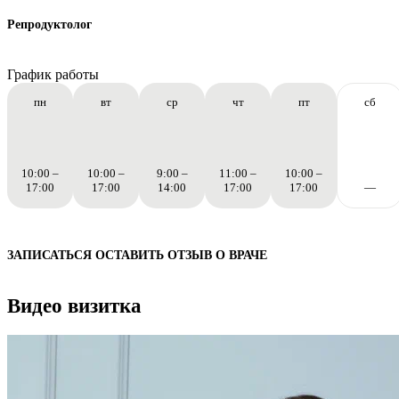
Маммолог
Полезные статьи и видео
Репродуктолог
График работы
пн
вт
ср
чт
пт
сб
10:00 –
10:00 –
9:00 –
11:00 –
10:00 –
17:00
17:00
14:00
17:00
17:00
—
ЗАПИСАТЬСЯ
ОСТАВИТЬ ОТЗЫВ
О ВРАЧЕ
Видео визитка