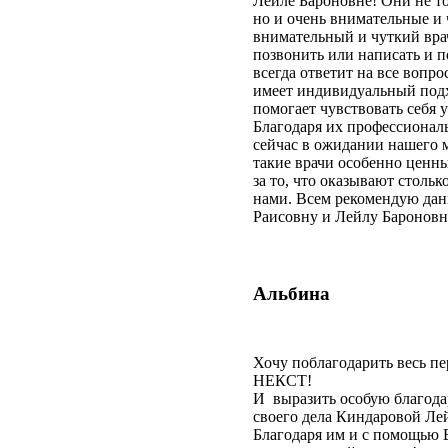
Лейле Бароновне! Они не то
но и очень внимательные и 
внимательный и чуткий вра
позвонить или написать и 
всегда ответит на все вопр
имеет индивидуальный подх
помогает чувствовать себя
Благодаря их профессиона
сейчас в ожидании нашего 
такие врачи особенно ценн
за то, что оказывают стольк
нами. Всем рекомендую дан
Раисовну и Лейлу Бароновн
Альбина
Хочу поблагодарить весь п
НЕКСТ!
И выразить особую благода
своего дела Киндаровой Ле
Благодаря им и с помощью