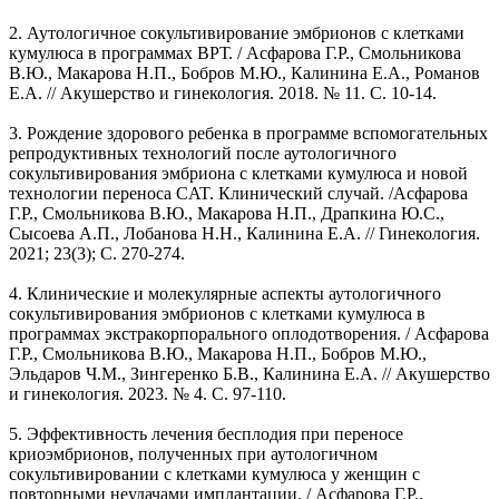
2. Аутологичное сокультивирование эмбрионов с клетками
кумулюса в программах ВРТ. / Асфарова Г.Р., Смольникова
В.Ю., Макарова Н.П., Бобров М.Ю., Калинина Е.А., Романов
Е.А. // Акушерство и гинекология. 2018. № 11. С. 10-14.
3. Рождение здорового ребенка в программе вспомогательных
репродуктивных технологий после аутологичного
сокультивирования эмбриона с клетками кумулюса и новой
технологии переноса CAT. Клинический случай. /Асфарова
Г.Р., Смольникова В.Ю., Макарова Н.П., Драпкина Ю.С.,
Сысоева А.П., Лобанова Н.Н., Калинина Е.А. // Гинекология.
2021; 23(3); С. 270-274.
4. Клинические и молекулярные аспекты аутологичного
сокультивирования эмбрионов с клетками кумулюса в
программах экстракорпорального оплодотворения. / Асфарова
Г.Р., Смольникова В.Ю., Макарова Н.П., Бобров М.Ю.,
Эльдаров Ч.М., Зингеренко Б.В., Калинина Е.А. // Акушерство
и гинекология. 2023. № 4. С. 97-110.
5. Эффективность лечения бесплодия при переносе
криоэмбрионов, полученных при аутологичном
сокультивировании с клетками кумулюса у женщин с
повторными неудачами имплантации. / Асфарова Г.Р.,