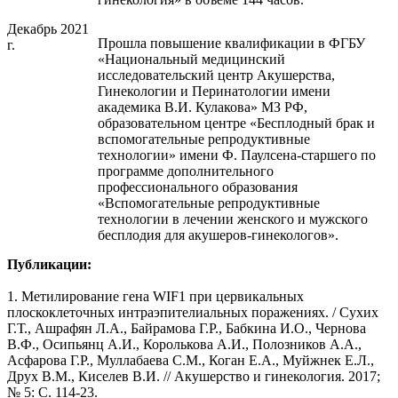
Декабрь 2021
Прошла повышение квалификации в ФГБУ
г.
«Национальный медицинский
исследовательский центр Акушерства,
Гинекологии и Перинатологии имени
академика В.И. Кулакова» МЗ РФ,
образовательном центре «Бесплодный брак и
вспомогательные репродуктивные
технологии» имени Ф. Паулсена-старшего по
программе дополнительного
профессионального образования
«Вспомогательные репродуктивные
технологии в лечении женского и мужского
бесплодия для акушеров-гинекологов».
Публикации:
1. Метилирование гена WIF1 при цервикальных
плоскоклеточных интраэпителиальных поражениях. / Cухих
Г.Т., Ашрафян Л.А., Байрамова Г.Р., Бабкина И.О., Чернова
В.Ф., Осипьянц А.И., Королькова А.И., Полозников А.А.,
Асфарова Г.Р., Муллабаева С.М., Коган Е.А., Муйжнек Е.Л.,
Друх В.М., Киселев В.И. // Акушерство и гинекология. 2017;
№ 5: C. 114-23.