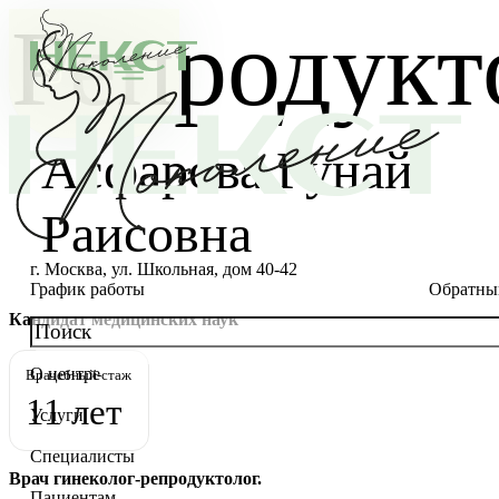
Репродукт
Асфарова Гунай
Раисовна
г. Москва, ул. Школьная, дом 40-42
График работы
Обратны
Кандидат медицинских наук
О центре
Врачебный-стаж
О клинике
11 лет
Услуги
Новости
Консультации специалистов
Специалисты
Благотворительность
Стоимость ЭКО
Главный врач
Врач гинеколог-репродуктолог.
Пациентам