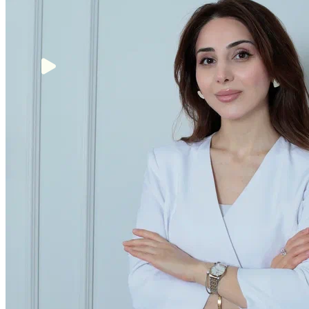
Образование
2008 - 2014 гг.
Первый Московский государственный
медицинский университет им. И.М.Сеченова
(ПМГМУ), специальность «Лечебное дело».
2014 - 2016 гг.
Проходила обучение в клинической ординатуре
на базе ФГБУ «Научного центра Акушерства,
Гинекологии и Перинатологии им. В.И.
Кулакова» МЗ РФ, окончила полный курс по
специальности «Акушерство и гинекология».
Сентябрь 2016