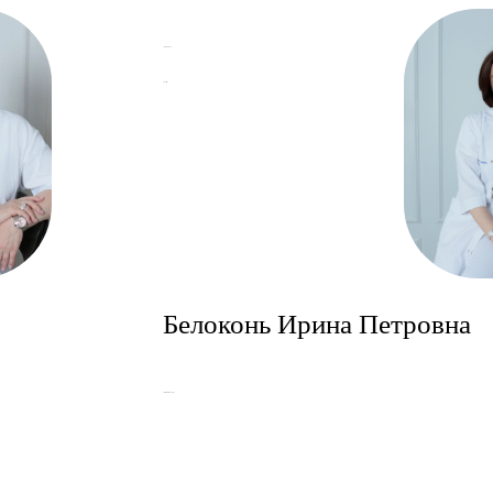
График работы
Записаться
Белоконь Ирина Петровна
Заместитель главного врача