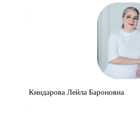
График работы
Записаться
Киндарова Лейла Бароновна
Главный врач