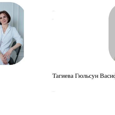
График работы
Записаться
Тагиева Гюльсун Васи
Репродуктолог