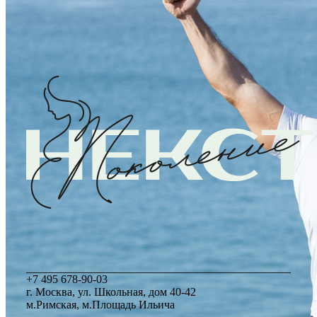
Маммолог
Полезные статьи и видео
Возврат к списку
+7 495 678-90-03
г. Москва, ул. Школьная, дом 40-42
м.Римская, м.Площадь Ильича