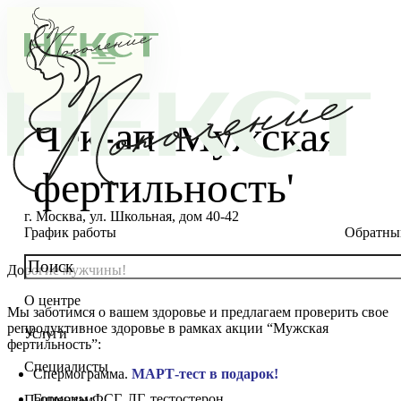
Чек-ап 'Мужская
фертильность'
г. Москва, ул. Школьная, дом 40-42
График работы
Обратны
Дорогие мужчины!
О центре
Мы заботимся о вашем здоровье и предлагаем проверить свое
О клинике
репродуктивное здоровье в рамках акции “Мужская
Услуги
фертильность”:
Новости
Консультации специалистов
Специалисты
Спермограмма.
МАРТ-тест в подарок!
Благотворительность
Стоимость ЭКО
Главный врач
Гормоны ФСГ, ЛГ, тестостерон
Пациентам