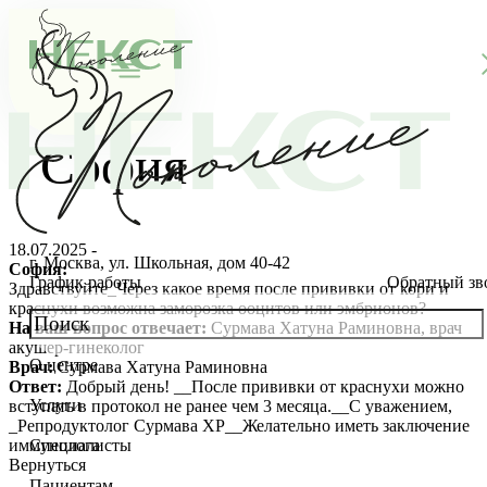
София
18.07.2025 -
г. Москва, ул. Школьная, дом 40-42
София:
График работы
Обратный зв
Здравствуйте_Через какое время после прививки от кори и
краснухи возможна заморозка ооцитов или эмбрионов?
На ваш вопрос отвечает:
Сурмава Хатуна Раминовна, врач
акушер-гинеколог
О центре
Врач:
Сурмава Хатуна Раминовна
О клинике
Ответ:
Добрый день! __После прививки от краснухи можно
Услуги
вступать в протокол не ранее чем 3 месяца.__С уважением,
Новости
Консультации специалистов
_Репродуктолог Сурмава ХР__Желательно иметь заключение
иммунолога
Специалисты
Вернуться
Благотворительность
Стоимость ЭКО
Главный врач
Пациентам