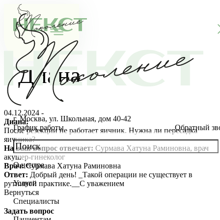
Диана
04.12.2024 -
г. Москва, ул. Школьная, дом 40-42
Диана:
График работы
Обратный зв
После резекции не работает яичник. Нужна ли пересадка
яичника?
На ваш вопрос отвечает:
Сурмава Хатуна Раминовна, врач
акушер-гинеколог
О центре
Врач:
Сурмава Хатуна Раминовна
О клинике
Ответ:
Добрый день! _Такой операции не существует в
Услуги
рутинной практике.__С уважением
Новости
Консультации специалистов
Вернуться
Специалисты
Благотворительность
Стоимость ЭКО
Главный врач
Задать вопрос
Пациентам