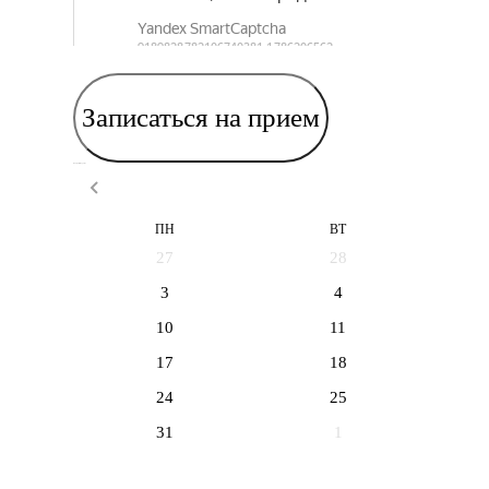
Записаться на прием
Выберите дату приема
ПН
ВТ
27
28
3
4
10
11
17
18
24
25
31
1