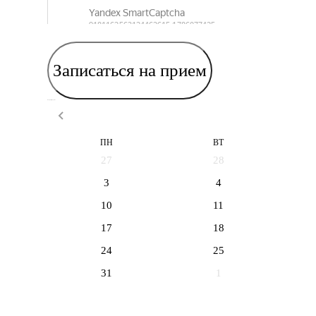
Записаться на прием
Выберите дату приема
ПН
ВТ
27
28
3
4
10
11
17
18
24
25
31
1