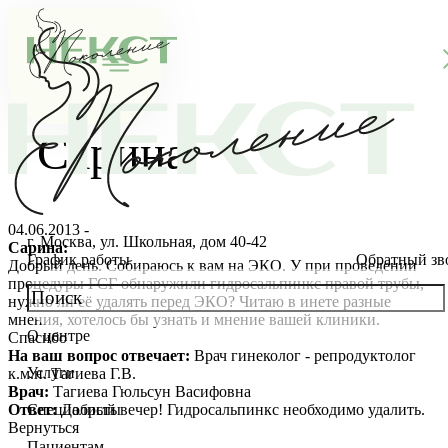
Сарина
04.06.2013 -
г. Москва, ул. Школьная, дом 40-42
Сарина:
График работы
Обратный зв
Добрый день. Собираюсь к вам на ЭКО. У при проведении
процедуры ГСГ обнаружили гидросальпинкс правой трубы,
нужно ли её удалять перед ЭКО? Читаю в инете разные
мнения, хотелось бы узнать и мнение вашей клиники.
О центре
Спасибо
О клинике
На ваш вопрос отвечает:
Врач гинеколог - репродуктолог
Услуги
к.м.н. Тагиева Г.В.
Новости
Консультации специалистов
Врач:
Тагиева Гюльсун Васифовна
Ответ:
Добрый вечер! Гидросальпинкс необходимо удалить.
Специалисты
Вернуться
Благотворительность
Стоимость ЭКО
Главный врач
Пациентам