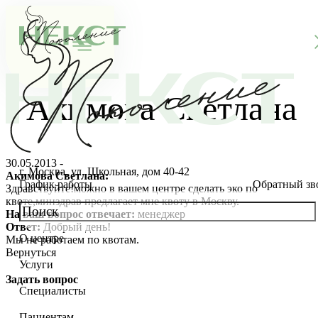
Акимова Светлана
30.05.2013 -
г. Москва, ул. Школьная, дом 40-42
Акимова Светлана:
График работы
Обратный зв
Здравствуйте!можно в вашем центре сделать эко по
квоте,минздрав предлагает мне квоту в Москву.
На ваш вопрос отвечает:
менеджер
Ответ:
Добрый день!
О центре
Мы не работаем по квотам.
О клинике
Вернуться
Услуги
Новости
Консультации специалистов
Задать вопрос
Специалисты
Благотворительность
Стоимость ЭКО
Главный врач
Пациентам