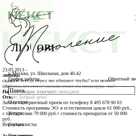
любовь
23.05.2013 -
г. Москва, ул. Школьная, дом 40-42
любовь:
График работы
Обратный зв
скажите всегда перед эко убирают трубы? или можно
обойтись без этого? сколько стоит эта процедура -эко?
На ваш вопрос отвечает:
менеджер
Ответ:
Добрый день!
О центре
Запись на первичный прием по телефону 8 495 678 90 03
О клинике
Стоимость программы ЭО: в естественном цикле 61 000 руб.,
Услуги
с препаратами 79 000 руб.+ стоимость препаратов от 50 000
Новости
Консультации специалистов
руб.
Вернуться
Специалисты
Благотворительность
Стоимость ЭКО
Главный врач
Пациентам
Задать вопрос