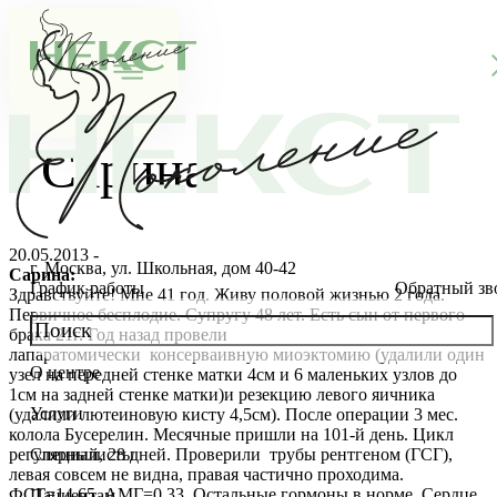
Сарина
20.05.2013 -
г. Москва, ул. Школьная, дом 40-42
Сарина:
График работы
Обратный зв
Здравствуйте! Мне 41 год. Живу половой жизнью 2 года.
Первичное бесплодие. Супругу 48 лет. Есть сын от первого
брака 21г. Год назад провели
лапаратомически консерваивную миоэктомию (удалили один
О центре
узел на передней стенке матки 4см и 6 маленьких узлов до
О клинике
1см на задней стенке матки)и резекцию левого яичника
Услуги
(удалили лютеиновую кисту 4,5см). После операции 3 мес.
Новости
Консультации специалистов
колола Бусерелин. Месячные пришли на 101-й день. Цикл
регулярный, 28 дней. Проверили трубы рентгеном (ГСГ),
Специалисты
левая совсем не видна, правая частично проходима.
Благотворительность
Стоимость ЭКО
Главный врач
ФСГ=14,65, АМГ=0,33. Остальные гормоны в норме. Сердце,
Пациентам