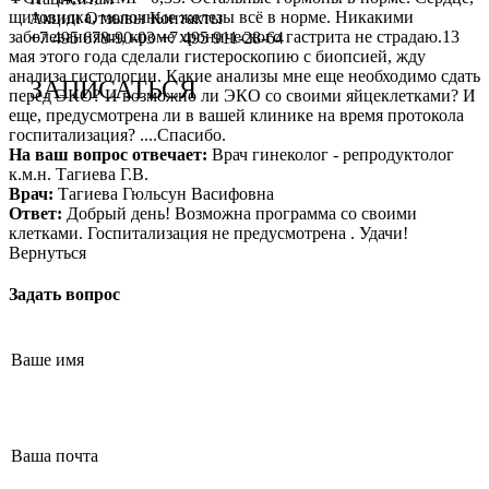
щитовидка, молочные железы всё в норме. Никакими
Сотрудничество с врачами
Программы врт и эко
Заместитель главного врача
Онлайн-консультации специалистов
Акции
Отзывы
Контакты
заболеваниями, кроме хронического гастрита не страдаю.13
+7 495 678-90-03
+7 495 911-28-64
мая этого года сделали гистероскопию с биопсией, жду
График работы
Донорство
Репродуктолог
Онлайн-оплата
анализа гистологии. Какие анализы мне еще необходимо сдать
ЗАПИСАТЬСЯ
перед ЭКО? И возможно ли ЭКО со своими яйцеклетками? И
Фотогалерея
Акушерство и гинекология
Гинеколог
Вопрос специалисту (Вопрос-ответ)
еще, предусмотрена ли в вашей клинике на время протокола
госпитализация? ....Спасибо.
Видео
Андрология
Андролог
ЭКО по ОМС
На ваш вопрос отвечает:
Врач гинеколог - репродуктолог
к.м.н. Тагиева Г.В.
Истории пациентов
Анализы
Генетик
Хранение эмбрионов
Врач:
Тагиева Гюльсун Васифовна
Ответ:
Добрый день! Возможна программа со своими
Эндокринолог
Налоговый вычет
клетками. Госпитализация не предусмотрена . Удачи!
Вернуться
Специалист УЗД
Проживание
Задать вопрос
Эмбриолог
Транспортировка репродуктивного материала
Анестезиолог
Обследования перед ЭКО, криопереносом (по ОМС)
Психолог
Обследование перед ЭКО, для сурмам и доноров (на платной
Гематолог
Формы документов
Терапевт
Политика обработки персональных данных