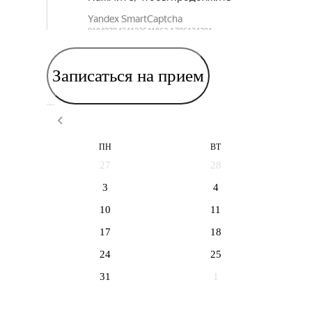
Записаться на прием
Выберите дату приема
ПН
ВТ
27
28
3
4
10
11
17
18
24
25
31
1