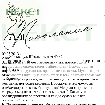
Ann
09.05.2013 -
г. Москва, ул. Школьная, дом 40-42
Ann:
График работы
Обратный зв
Здравствуйте! Не могу забеременнить, поэтому хочу
искуственно оплодотворить яйцеклетку (Искусственная
инсеминация, думаю так правильней назвать). Муж наотрез
отказывается идти куда-либо (стесняется), поэтому кроме как
О центре
заморозить сперму в домашнем холодильнике и принести в
О клинике
мед.центр нет более решения. Подскажите, возможно ли
Услуги
оплодотворение в такой ситуации? Могу ли я принести
Новости
Консультации специалистов
сперму в мед.центр чтобы ее заморозить? Какие мне
обследования надо пройти? В какую сумму мне все
Специалисты
обойдется? Спасибо!
Благотворительность
Стоимость ЭКО
Главный врач
На ваш вопрос отвечает:
Врач гинеколог- репродуктолог
Пациентам