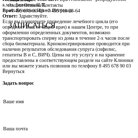
к.м.н. Белоконь И.П.
Сотрудничество с врачами
Программы врт и эко
Заместитель главного врача
Онлайн-консультации специалистов
Акции
Отзывы
Контакты
Врач:
Белоконь Ирина Петровна
+7 495 678-90-03
+7 495 911-28-64
Ответ:
Здравствуйте.
График работы
Донорство
Репродуктолог
Онлайн-оплата
Если вы планируете проведение лечебного цикла (его
ЗАПИСАТЬСЯ
определит Ваш лечащий врач) в нашем Центре, то при
Фотогалерея
Акушерство и гинекология
Гинеколог
Вопрос специалисту (Вопрос-ответ)
оформлении определенных документов, возможно
транспортировать сперму из дома в течение 2-х часов после
Видео
Андрология
Андролог
ЭКО по ОМС
сбора биоматериала. Криоконсервирование проводится при
наличии результатов обследования супруга (сифилис,
Истории пациентов
Анализы
Генетик
Хранение эмбрионов
гепатиты В и С, ВИЧ). Цены на эту услугу и на хранение
предоставлены в соответствующем разделе на сайте Клиники
Эндокринолог
Налоговый вычет
или вы можете узнать позвонив по телефону 8 495 678 90 03
Вернуться
Специалист УЗД
Проживание
Задать вопрос
Эмбриолог
Транспортировка репродуктивного материала
Анестезиолог
Обследования перед ЭКО, криопереносом (по ОМС)
Психолог
Обследование перед ЭКО, для сурмам и доноров (на платной
Гематолог
Формы документов
Терапевт
Политика обработки персональных данных