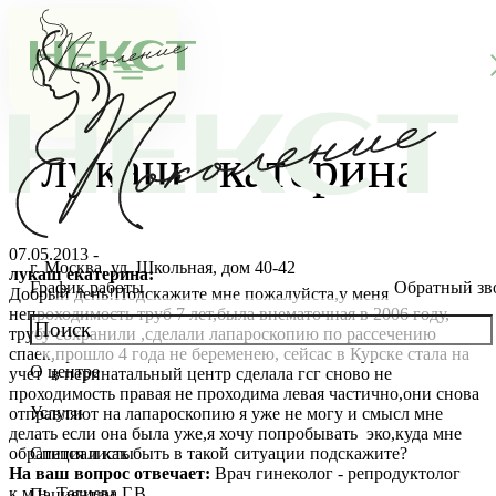
лукаш екатерина
07.05.2013 -
г. Москва, ул. Школьная, дом 40-42
лукаш екатерина:
График работы
Обратный зв
Добрый день!Подскажите мне пожалуйста,у меня
непроходимость труб 7 лет,была внематочная в 2006 году,
трубу сохранили ,сделали лапароскопию по рассечению
спаек,прошло 4 года не беременею, сейсас в Курске стала на
О центре
учет в перинатальный центр сделала гсг сново не
О клинике
проходимость правая не проходима левая частично,они снова
Услуги
отправляют на лапароскопию я уже не могу и смысл мне
Новости
Консультации специалистов
делать если она была уже,я хочу попробывать эко,куда мне
обратится и как быть в такой ситуации подскажите?
Специалисты
На ваш вопрос отвечает:
Врач гинеколог - репродуктолог
Благотворительность
Стоимость ЭКО
Главный врач
к.м.н. Тагиева Г.В.
Пациентам