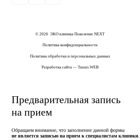
Обследования перед ЭКО,
Обследование перед ЭКО, для
криопереносом (по ОМС)
сурмам и доноров (на платной
основе)
Формы документов
Политика обработки
персональных данных
Полезные статьи и видео
© 2026 ЭКО клиника Поколение NEXT
Политика конфиденциальности
Политика обработки и персональных данных
Разработка сайта — Tanais.WEB
Предварительная запись
на прием
Обращаем внимание, что заполнение данной формы
не является записью на прием к специалистам клиники
.