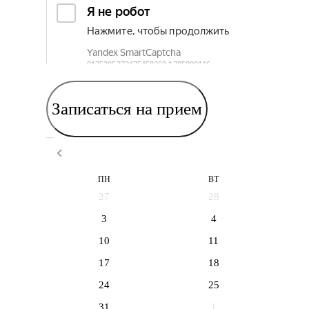
Записаться на прием
Выберите дату приема
ПН
ВТ
27
28
3
4
10
11
17
18
24
25
31
1