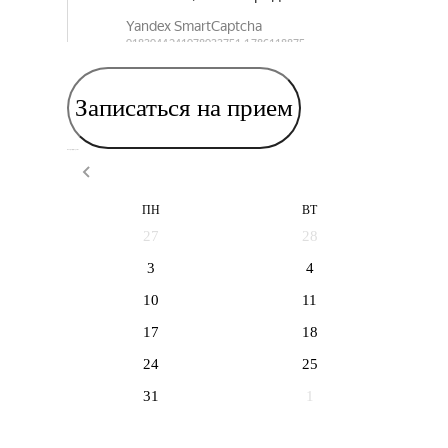
Записаться на прием
Выберите дату приема
ПН
ВТ
27
28
3
4
10
11
17
18
24
25
31
1