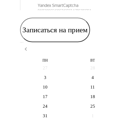
Записаться на прием
Выберите дату приема
ПН
ВТ
27
28
3
4
10
11
17
18
24
25
31
1