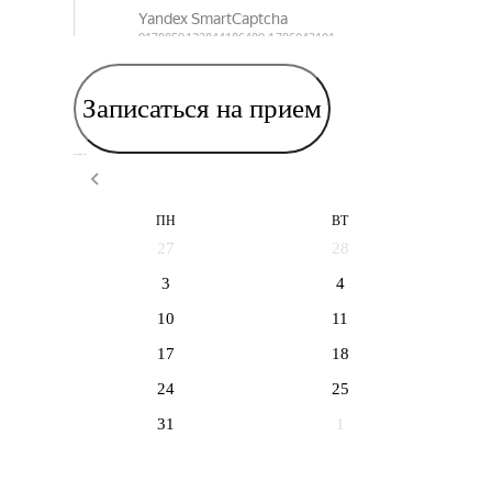
Записаться на прием
Выберите дату приема
ПН
ВТ
27
28
3
4
10
11
17
18
24
25
31
1