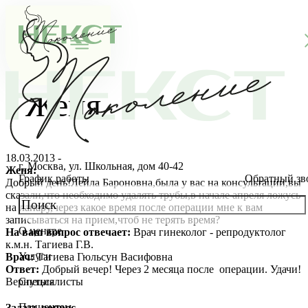
Женя
18.03.2013 -
г. Москва, ул. Школьная, дом 40-42
Женя:
График работы
Обратный зв
Добрый день!Лейла Бароновна,была у вас на консультации,вы
сказали,что необходимо удалять трубы,в начале апреля ложусь
на лапару,через какое время после операции мне к вам
записываться на прием,чтоб не терять время?
О центре
На ваш вопрос отвечает:
Врач гинеколог - репродуктолог
О клинике
к.м.н. Тагиева Г.В.
Услуги
Врач:
Тагиева Гюльсун Васифовна
Новости
Консультации специалистов
Ответ:
Добрый вечер! Через 2 месяца после операции. Удачи!
Вернуться
Специалисты
Благотворительность
Стоимость ЭКО
Главный врач
Пациентам
Задать вопрос