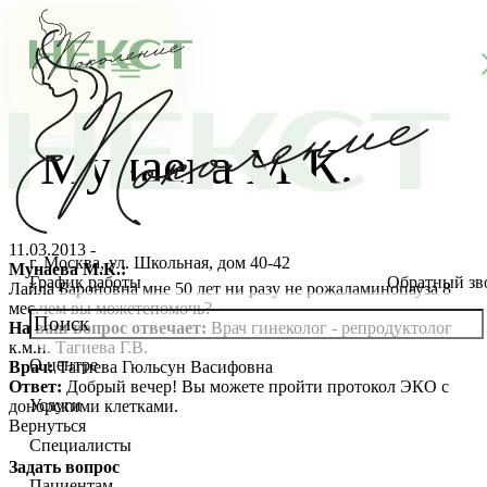
Мунаева М.К.
11.03.2013 -
г. Москва, ул. Школьная, дом 40-42
Мунаева М.К.:
График работы
Обратный зв
Лайла Бароновна мне 50 лет ни разу не рожаламинопауза 8
мес.чем вы можетепомочь?
На ваш вопрос отвечает:
Врач гинеколог - репродуктолог
к.м.н. Тагиева Г.В.
О центре
Врач:
Тагиева Гюльсун Васифовна
О клинике
Ответ:
Добрый вечер! Вы можете пройти протокол ЭКО с
Услуги
донорскими клетками.
Новости
Консультации специалистов
Вернуться
Специалисты
Благотворительность
Стоимость ЭКО
Главный врач
Задать вопрос
Пациентам