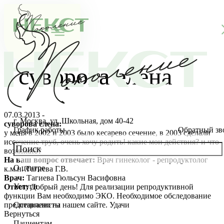
суворова елена
07.03.2013 -
г. Москва, ул. Школьная, дом 40-42
суворова елена:
График работы
Обратный зв
у меня в 2002 и 2003 было кесарево сечение, в 2003 сделали
иссечение труб, очень хочу родить! какие мои действия? и что
возможно?
На ваш вопрос отвечает:
Врач гинеколог - репродуктолог
О центре
к.м.н. Тагиева Г.В.
О клинике
Врач:
Тагиева Гюльсун Васифовна
Услуги
Ответ:
Добрый день! Для реализации репродуктивной
Новости
Консультации специалистов
функции Вам необходимо ЭКО. Необходимое обследование
представлено на нашем сайте. Удачи
Специалисты
Вернуться
Благотворительность
Стоимость ЭКО
Главный врач
Пациентам