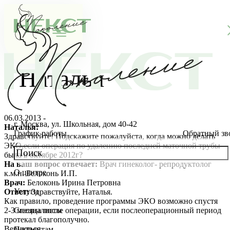
Наталья
06.03.2013 -
г. Москва, ул. Школьная, дом 40-42
Наталья:
График работы
Обратный зв
Здравствуйте! Подскажите пожалуйста, когда можно делать
ЭКО,если операция по удалению последней маточной трубы
была в октябре 2012г?
На ваш вопрос отвечает:
Врач гинеколог- репродуктолог
О центре
к.м.н. Белоконь И.П.
О клинике
Врач:
Белоконь Ирина Петровна
Услуги
Ответ:
Здравствуйте, Наталья.
Новости
Консультации специалистов
Как правило, проведение программы ЭКО возможно спустя
2-3 месяца после операции, если послеоперационный период
Специалисты
протекал благополучно.
Благотворительность
Стоимость ЭКО
Главный врач
Вернуться
Пациентам