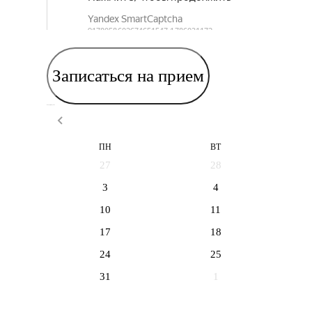
Записаться на прием
Выберите дату приема
ПН
ВТ
27
28
3
4
10
11
17
18
24
25
31
1