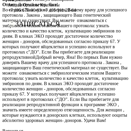
Ответ:
Добрый вечер, Яна!
Сотрудничество с врачами
Программы врт и эко
Заместитель главного врача
Онлайн-консультации специалистов
Акции
Отзывы
Контакты
Во первых Вам нужно доверять Вашему врачу для успешного
+7 495 678-90-03
+7 495 911-28-64
протокола . Закона , защищающего Ваш генетический
График работы
Донорство
Репродуктолог
Онлайн-оплата
материал не существует. Вы можете ознакомиться с
ЗАПИСАТЬСЯ
эмбриологическим этапом Вашего протокола: узнать
Фотогалерея
Акушерство и гинекология
Гинеколог
Вопрос специалисту (Вопрос-ответ)
количество и качество клеток, культивацию эмбрионов по
дням. В кликах ЭКО проходят достаточное количество
Видео
Андрология
Андролог
ЭКО по ОМС
женщин - доноров, обследованных согласно приказу 67. У
которых получают яйцеклетки и успешно используют в
Истории пациентов
Анализы
Генетик
Хранение эмбрионов
протоколах с"ДО". Если Вы прибегаете для реализации
репродуктивнойДобрый вечер, Яна! Во первых Вам нужно
Эндокринолог
Налоговый вычет
доверять Вашему врачу для успешного протокола . Закона ,
защищающего Ваш генетический материал не существует. Вы
Специалист УЗД
Проживание
можете ознакомиться с эмбриологическим этапом Вашего
протокола: узнать количество и качество клеток, культивацию
Эмбриолог
Транспортировка репродуктивного материала
эмбрионов по дням. В кликах ЭКО проходят достаточное
количество женщин - доноров, обследованных согласно
Анестезиолог
Обследования перед ЭКО, криопереносом (по ОМС)
приказу 67. У которых получают яйцеклетки и успешно
используют в протоколах с"ДО". Если Вы прибегаете для
Психолог
Обследование перед ЭКО, для сурмам и доноров (на платной
реализации репродуктивной функции к программе ЭКО ,
значить имеете определенную отягощенность. Для женщин ,
Гематолог
Формы документов
которые нуждаются в донорских клетках, используют ооциты
абсолютно здоровых женщин- доноров. Удачи Вам!
Терапевт
Политика обработки персональных данных
Вернуться