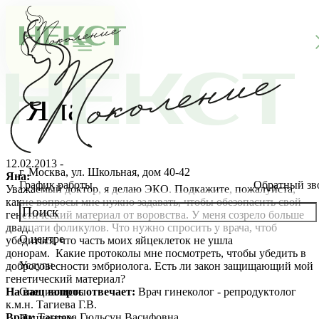
Яна
12.02.2013 -
г. Москва, ул. Школьная, дом 40-42
Яна:
График работы
Обратный зв
Уважаемый доктор, я делаю ЭКО. Подкажите, пожалуйста,
какие вопросы мне нужно задавать, чтобы обезопасить свой
генетический материал от воровства. У меня созрело больше
двадцати фоликулов. Что нужно спросить у врача, чтоб
О центре
убедиться, что часть моих яйцеклеток не ушла
О клинике
донорам. Какие протоколы мне посмотреть, чтобы убедить в
Услуги
добросовесности эмбриолога. Есть ли закон защищающий мой
Новости
Консультации специалистов
генетический материал?
На ваш вопрос отвечает:
Врач гинеколог - репродуктолог
Специалисты
к.м.н. Тагиева Г.В.
Благотворительность
Стоимость ЭКО
Главный врач
Врач:
Тагиева Гюльсун Васифовна
Пациентам