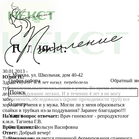
Юлия Н.
30.01.2013 -
г. Москва, ул. Школьная, дом 40-42
Юлия Н.:
График работы
Обратный зв
Здравствуйте! Я 8 лет назад переболела
туберкулезом,вылечилась,сняли с учета. Во время лечения мне
делали поддувание легких. И в течении 4 лет я не могу
забеременеть,обследовалась (кроме проходимости труб) все
О центре
хорошо и у меня и у мужа. Могли ли у меня образоваться
О клинике
спайки в трубках из-за поддувания? Заранее благодарю!!!
Услуги
На ваш вопрос отвечает:
Врач гинеколог - репродуктолог
Новости
Консультации специалистов
к.м.н. Тагиева Г.В.
Врач:
Тагиева Гюльсун Васифовна
Специалисты
Ответ:
Добрый вечер!
Благотворительность
Стоимость ЭКО
Главный врач
Туберкулез сам является причиной формирования спаечного
Пациентам