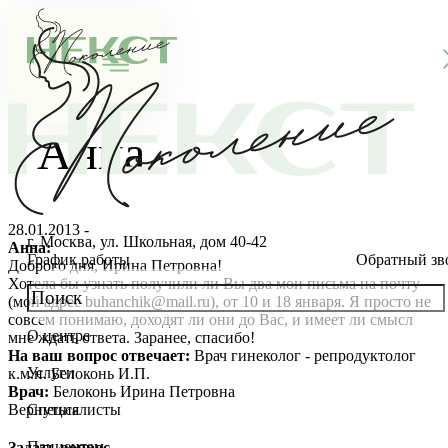
Анна
28.01.2013 -
г. Москва, ул. Школьная, дом 40-42
Анна:
График работы
Обратный зв
Доброго дня, Ирина Петровна!
Хотела бы узнать получили ли Вы два мои письма на почту
(мой адрес
buhanchik@mail.ru
), от 10 и 18 января. Я просто не
совсем понимаю, доходят ли они до Вас, и имеет ли смысл
О центре
мне ждать ответа. Заранее, спасибо!
О клинике
На ваш вопрос отвечает:
Врач гинеколог - репродуктолог
Услуги
к.м.н. Белоконь И.П.
Новости
Консультации специалистов
Врач:
Белоконь Ирина Петровна
Вернуться
Специалисты
Благотворительность
Стоимость ЭКО
Главный врач
Пациентам
Задать вопрос