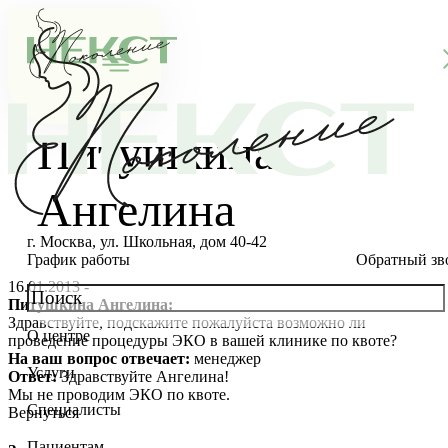
Питушкина
Ангелина
г. Москва, ул. Школьная, дом 40-42
График работы
Обратный зв
16.01.2013 -
Питушкина Ангелина:
Здравствуйте, подскажите пожалуйста возможно ли
О центре
проведение процедуры ЭКО в вашей клинике по квоте?
О клинике
На ваш вопрос отвечает:
менеджер
Услуги
Ответ:
Здравствуйте Ангелина!
Новости
Консультации специалистов
Мы не проводим ЭКО по квоте.
Специалисты
Вернуться
Благотворительность
Стоимость ЭКО
Главный врач
Пациентам