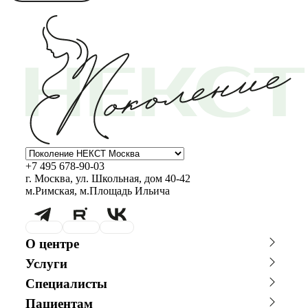
+7 495 678-90-03
г. Москва, ул. Школьная, дом 40-42
м.Римская, м.Площадь Ильича
О центре
О клинике
Новости
Услуги
Благотворительность
Сотрудничество с врачами
Консультации специалистов
Стоимость ЭКО
График работы
Фотогалерея
Специалисты
Программы врт и эко
Донорство
Видео
Истории пациентов
Главный врач
Заместитель главного врача
Акушерство и гинекология
Андрология
Пациентам