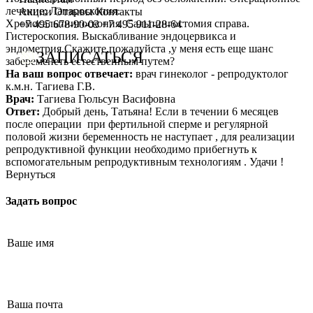
лечение; Лапароскопия.
Сотрудничество с врачами
Программы врт и эко
Заместитель главного врача
Онлайн-консультации специалистов
Акции
Отзывы
Контакты
Хромосальпингоскопия Сальпингостомия справа.
+7 495 678-90-03
+7 495 911-28-64
Гистероскопия. Выскабливание эндоцервикса и
График работы
Донорство
Репродуктолог
Онлайн-оплата
эндометрия.Скажите,пожалуйста ,у меня есть еще шанс
ЗАПИСАТЬСЯ
забеременеть естественным путем?
Фотогалерея
Акушерство и гинекология
Гинеколог
Вопрос специалисту (Вопрос-ответ)
На ваш вопрос отвечает:
врач гинеколог - репродуктолог
к.м.н. Тагиева Г.В.
Видео
Андрология
Андролог
ЭКО по ОМС
Врач:
Тагиева Гюльсун Васифовна
Ответ:
Добрый день, Татьяна! Если в течении 6 месяцев
Истории пациентов
Анализы
Генетик
Хранение эмбрионов
после операции при фертильной сперме и регулярной
половой жизни беременность не наступает , для реализации
Эндокринолог
Налоговый вычет
репродуктивной функции необходимо прибегнуть к
вспомогательным репродуктивным технологиям . Удачи !
Специалист УЗД
Проживание
Вернуться
Эмбриолог
Транспортировка репродуктивного материала
Задать вопрос
Анестезиолог
Обследования перед ЭКО, криопереносом (по ОМС)
Психолог
Обследование перед ЭКО, для сурмам и доноров (на платной
Гематолог
Формы документов
Терапевт
Политика обработки персональных данных