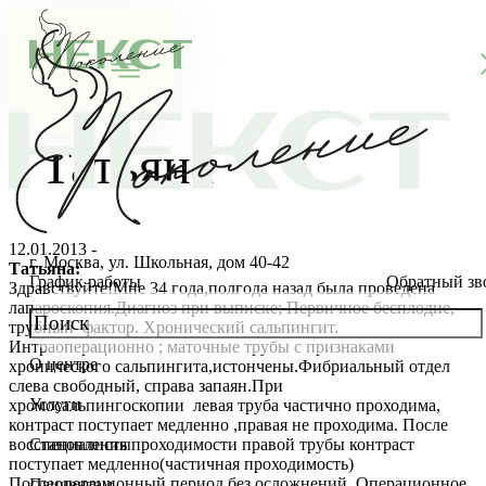
Татьяна
12.01.2013 -
г. Москва, ул. Школьная, дом 40-42
Татьяна:
График работы
Обратный зв
Здравствуйте!Мне 34 года,полгода назад была проведена
лапароскопия.Диагноз при выписке; Первичное бесплодие,
трубный фактор. Хронический сальпингит.
Интраоперационно ; маточные трубы с признаками
О центре
хронического сальпингита,истончены.Фибриальный отдел
О клинике
слева свободный, справа запаян.При
Услуги
хромосальпингоскопии левая труба частично проходима,
Новости
Консультации специалистов
контраст поступает медленно ,правая не проходима. После
восстановления проходимости правой трубы контраст
Специалисты
поступает медленно(частичная проходимость)
Благотворительность
Стоимость ЭКО
Главный врач
Послеоперационный период без осложнений. Операционное
Пациентам