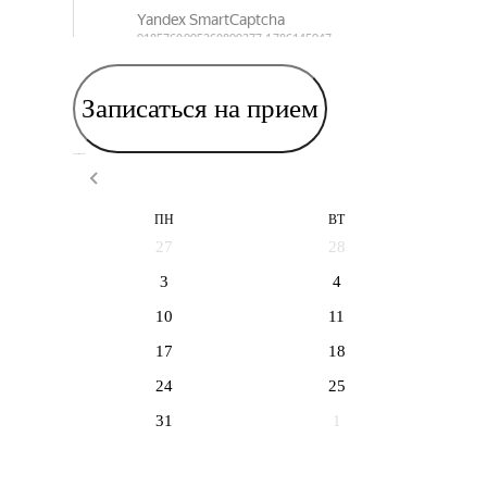
Записаться на прием
Выберите дату приема
ПН
ВТ
27
28
3
4
10
11
17
18
24
25
31
1