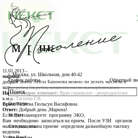
марина
11.01.2013 -
г. Москва, ул. Школьная, дом 40-42
марина:
График работы
Обратный зв
добрый днень Лейла Баронова.можно ли делать эко если в
матке рубец 5м.рубец появился после выскарбливании
На ваш вопрос отвечает:
Врач гинеколог - репродуктолог
к.м.н. Тагиева Г.В.
О центре
Врач:
Тагиева Гюльсун Васифовна
О клинике
Ответ:
Добрый день ,Марина!
Услуги
Если Вы планируете программу ЭКО,
Новости
Консультации специалистов
Вам необходимо записаться на прием. После УЗИ органов
малого таза, мы на приеме определим дальнейшую тактику
Специалисты
ведения.
Благотворительность
Стоимость ЭКО
Главный врач
Удачи Вам!
Пациентам